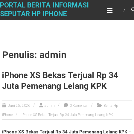
Skip
PORTAL BERITA INFORMASI
to
SEPUTAR HP IPHONE
content
Penulis:
admin
iPhone XS Bekas Terjual Rp 34
Juta Pemenang Lelang KPK
Juni 25, 2026
admin
0 Komentar
Berita Hp
iPhone
iPhone XS Bekas Terjual Rp 34 Juta Pemenang Lelang KPK
iPhone XS Bekas Terjual Rp 34 Juta Pemenang Lelang KPK
–