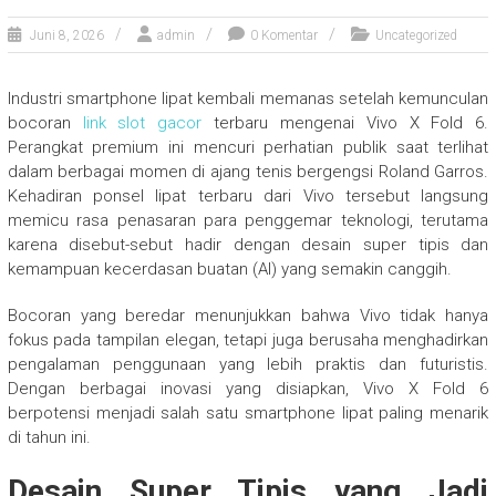
Juni 8, 2026
admin
0 Komentar
Uncategorized
Industri smartphone lipat kembali memanas setelah kemunculan
bocoran
link slot gacor
terbaru mengenai Vivo X Fold 6.
Perangkat premium ini mencuri perhatian publik saat terlihat
dalam berbagai momen di ajang tenis bergengsi Roland Garros.
Kehadiran ponsel lipat terbaru dari Vivo tersebut langsung
memicu rasa penasaran para penggemar teknologi, terutama
karena disebut-sebut hadir dengan desain super tipis dan
kemampuan kecerdasan buatan (AI) yang semakin canggih.
Bocoran yang beredar menunjukkan bahwa Vivo tidak hanya
fokus pada tampilan elegan, tetapi juga berusaha menghadirkan
pengalaman penggunaan yang lebih praktis dan futuristis.
Dengan berbagai inovasi yang disiapkan, Vivo X Fold 6
berpotensi menjadi salah satu smartphone lipat paling menarik
di tahun ini.
Desain Super Tipis yang Jadi