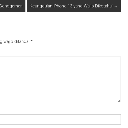
m Genggaman
Keunggulan iPhone 13 yang Wajib Diketahui
→
g wajib ditandai
*