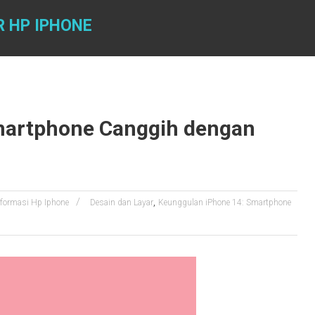
R HP IPHONE
martphone Canggih dengan
,
nformasi Hp Iphone
Desain dan Layar
Keunggulan iPhone 14: Smartphone