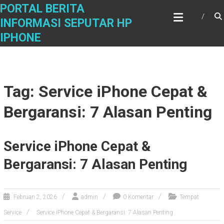
Skip
PORTAL BERITA
to
INFORMASI SEPUTAR HP
content
IPHONE
Tag: Service iPhone Cepat &
Bergaransi: 7 Alasan Penting
Service iPhone Cepat &
Bergaransi: 7 Alasan Penting
Februari 2, 2026
admin
0 Komentar
Tempat
Service
Service iPhone Cepat & Bergaransi: 7 Alasan Penting