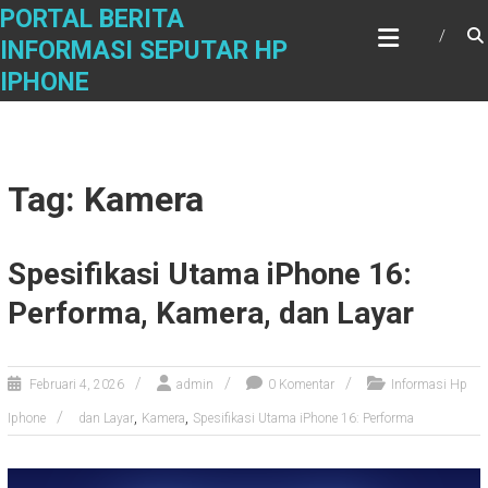
Skip
PORTAL BERITA
to
INFORMASI SEPUTAR HP
content
IPHONE
Tag: Kamera
Spesifikasi Utama iPhone 16:
Performa, Kamera, dan Layar
Februari 4, 2026
admin
0 Komentar
Informasi Hp
,
,
Iphone
dan Layar
Kamera
Spesifikasi Utama iPhone 16: Performa