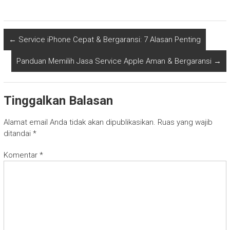
←
Service iPhone Cepat & Bergaransi: 7 Alasan Penting
Panduan Memilih Jasa Service Apple Aman & Bergaransi
→
Tinggalkan Balasan
Alamat email Anda tidak akan dipublikasikan.
Ruas yang wajib
ditandai
*
Komentar
*