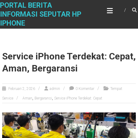
Skip
PORTAL BERITA
to
INFORMASI SEPUTAR HP
content
IPHONE
Service iPhone Terdekat: Cepat,
Aman, Bergaransi
Februari 2, 2026
admin
0 Komentar
Tempat
,
,
Service
Aman
Bergaransi
Service iPhone Terdekat: Cepat