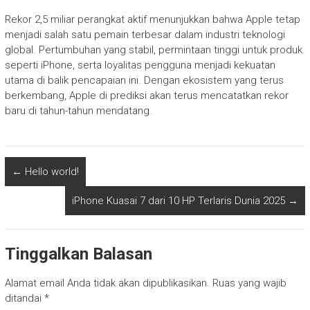
Rekor 2,5 miliar perangkat aktif menunjukkan bahwa Apple tetap
menjadi salah satu pemain terbesar dalam industri teknologi
global. Pertumbuhan yang stabil, permintaan tinggi untuk produk
seperti iPhone, serta loyalitas pengguna menjadi kekuatan
utama di balik pencapaian ini. Dengan ekosistem yang terus
berkembang, Apple di prediksi akan terus mencatatkan rekor
baru di tahun-tahun mendatang.
←
Hello world!
iPhone Kuasai 7 dari 10 HP Terlaris Dunia 2025
→
Tinggalkan Balasan
Alamat email Anda tidak akan dipublikasikan.
Ruas yang wajib
ditandai
*