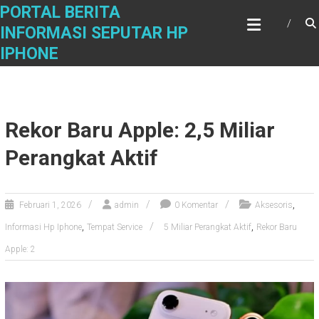
Skip
PORTAL BERITA
to
INFORMASI SEPUTAR HP
content
IPHONE
Rekor Baru Apple: 2,5 Miliar
Perangkat Aktif
,
Februari 1, 2026
admin
0 Komentar
Aksesoris
,
,
Informasi Hp Iphone
Tempat Service
5 Miliar Perangkat Aktif
Rekor Baru
Apple: 2