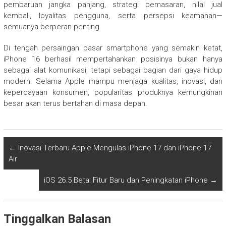
pembaruan jangka panjang, strategi pemasaran, nilai jual
kembali, loyalitas pengguna, serta persepsi keamanan—
semuanya berperan penting.
Di tengah persaingan pasar smartphone yang semakin ketat,
iPhone 16 berhasil mempertahankan posisinya bukan hanya
sebagai alat komunikasi, tetapi sebagai bagian dari gaya hidup
modern. Selama Apple mampu menjaga kualitas, inovasi, dan
kepercayaan konsumen, popularitas produknya kemungkinan
besar akan terus bertahan di masa depan.
←
Inovasi Terbaru Apple Mengulas iPhone 17 dan iPhone 17
Air
iOS 26.5 Beta: Fitur Baru dan Peningkatan iPhone
→
Tinggalkan Balasan