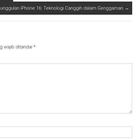
unggulan iPhone 16: Teknologi Canggih dalam Genggaman
→
g wajib ditandai
*