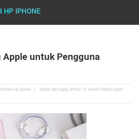
R HP IPHONE
ru Apple untuk Pengguna
,
nformasi Hp Iphone
Desain dan Layar
iPhone 15: Inovasi Terbaru Apple