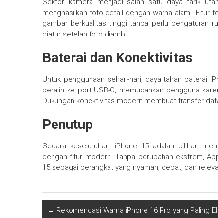
Sektor kamera menjadi salah satu daya tarik u
menghasilkan foto detail dengan warna alami. Fitu
gambar berkualitas tinggi tanpa perlu pengaturan ru
diatur setelah foto diambil.
Baterai dan Konektivitas
Untuk penggunaan sehari-hari, daya tahan baterai i
beralih ke port USB-C, memudahkan pengguna karen
Dukungan konektivitas modern membuat transfer data 
Penutup
Secara keseluruhan, iPhone 15 adalah pilihan m
dengan fitur modern. Tanpa perubahan ekstrem, Ap
15 sebagai perangkat yang nyaman, cepat, dan releva
←
Rekomendasi Warna iPhone 16 Pro yang Paling E